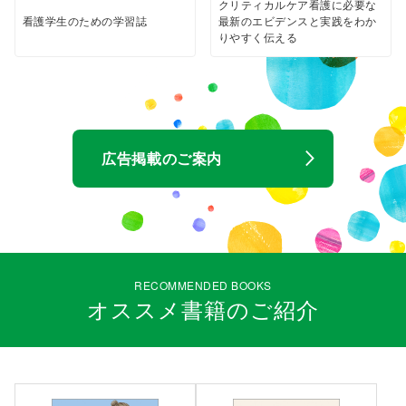
クリティカルケア看護に必要な
看護学生のための学習誌
最新のエビデンスと実践をわか
りやすく伝える
広告掲載のご案内
arrow_forward_ios
RECOMMENDED BOOKS
オススメ書籍のご紹介