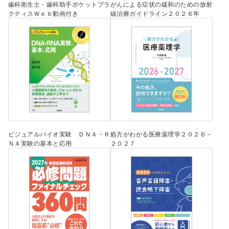
歯科衛生士・歯科助手ポケットプラ
がんによる症状の緩和のための放射
クティスＷｅｂ動画付き
線治療ガイドライン２０２６年
ビジュアルバイオ実験 ＤＮＡ・Ｒ
処方がわかる医療薬理学２０２６－
ＮＡ実験の基本と応用
２０２７