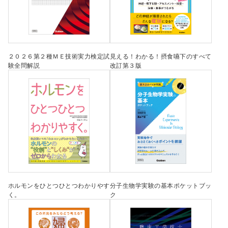
２０２６第２種ＭＥ技術実力検定試
見える！わかる！摂食嚥下のすべて
験全問解説
改訂第３版
ホルモンをひとつひとつわかりやす
分子生物学実験の基本ポケットブッ
く。
ク