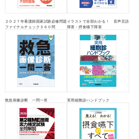
２０２７年看護師国家試験必修問題
イラストで全部わかる！ 音声言語
ファイナルチェック３６０問
障害・摂食嚥下障害
救急画像診断 一問一答
実用細胞診ハンドブック