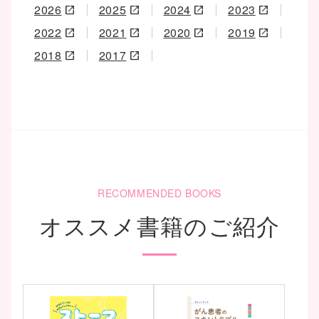
2026
2025
2024
2023
open_in_new
open_in_new
open_in_new
open_in_new
2022
2021
2020
2019
open_in_new
open_in_new
open_in_new
open_in_new
2018
2017
open_in_new
open_in_new
RECOMMENDED BOOKS
オススメ書籍のご紹介