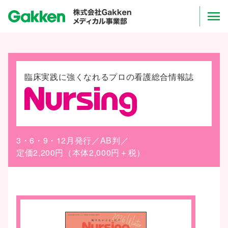
menu
臨床実践に強くなれる
プロの看護総合情報誌
3・6・9・12月発行／
AB判／
定価2,200円（本体2,000円＋税）