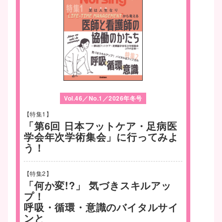
Vol.46／No.1／2026年冬号
【特集1】
「第6回 日本フットケア・足病医
学会年次学術集会」に行ってみよ
う！
【特集2】
「何か変!?」 気づきスキルアッ
プ！
呼吸・循環・意識のバイタルサイ
ンと